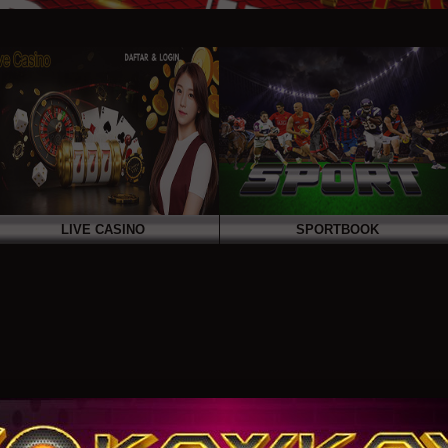
LIVE CASINO
SPORTBOOK