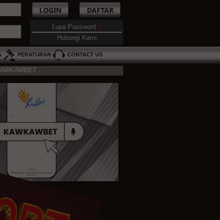
LOGIN
DAFTAR
Lupa Password
?
Hubungi Kami
A
PERATURAN
CONTACT US
T .