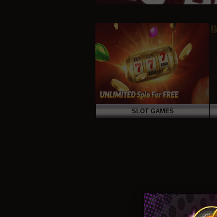
SLOT GAMES