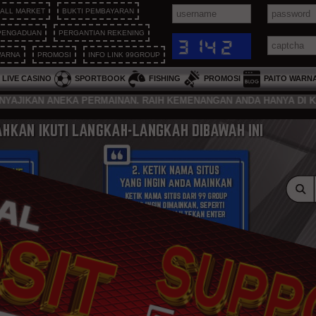
 ALL MARKET
BUKTI PEMBAYARAN
PENGADUAN
PERGANTIAN REKENING
WARNA
PROMOSI
INFO LINK 99GROUP
LIVE CASINO
SPORTBOOK
FISHING
PROMOSI
PAITO WARN
N ANEKA PERMAINAN. RAIH KEMENANGAN ANDA HANYA DI KAWKAWBE