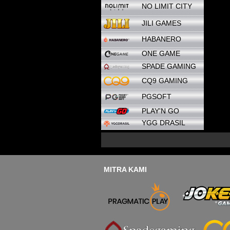
NO LIMIT CITY
JILI GAMES
HABANERO
ONE GAME
SPADE GAMING
CQ9 GAMING
PGSOFT
PLAY'N GO
YGG DRASIL
MITRA KAMI