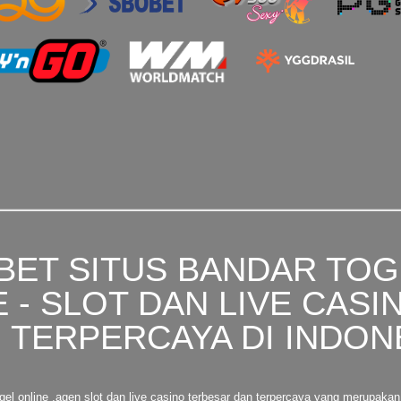
ET SITUS BANDAR TOGE
 - SLOT DAN LIVE CAS
 TERPERCAYA DI INDON
 online ,agen slot dan live casino terbesar dan terpercaya yang merupaka