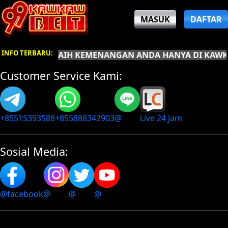
MASUK
DAFTAR
INFO TERBARU:
PERMAINAN. RAIH KEMENANGAN ANDA HANYA DI KAWKA
Customer Service Kami:
+85515393588
+855888342903
Live 24 Jam
@
Sosial Media:
@
@
@
@facebook