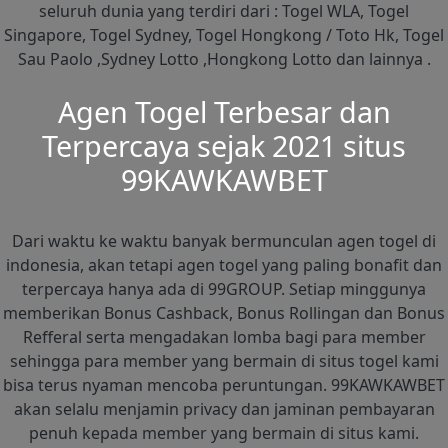
seluruh dunia yang terdiri dari : Togel WLA, Togel
Singapore, Togel Sydney, Togel Hongkong / Toto Hk, Togel
Sau Paolo ,Sydney Lotto ,Hongkong Lotto dan lainnya .
Agen Togel Terbesar dan
Terpercaya sejak 2021 situs
99KAWKAWBET
Dari waktu ke waktu banyak bermunculan agen togel di
indonesia, akan tetapi agen togel yang paling bonafit dan
terpercaya hanya ada di 99GROUP. Setiap minggunya
memberikan Bonus Cashback, Bonus Rollingan dan Bonus
Refferal serta mengadakan lomba bagi para member
sehingga para member yang bermain di situs togel kami
bisa terus nyaman mencoba peruntungan. 99KAWKAWBET
akan selalu menjamin privacy dan jaminan pembayaran
penuh kepada member yang bermain di situs kami.