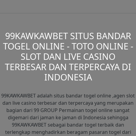
99KAWKAWBET SITUS BANDAR
TOGEL ONLINE - TOTO ONLINE -
SLOT DAN LIVE CASINO
TERBESAR DAN TERPERCAYA DI
INDONESIA
99KAWKAWBET adalah situs bandar togel online ,agen slot
dan live casino terbesar dan terpercaya yang merupakan
bagian dari 99 GROUP Permainan togel online sangat
digemari dari jaman ke jaman di Indonesia sehingga
99KAWKAWBET sebagai bandar togel terbaik dan
terlengkap menghadirkan beragam pasaran togel dari